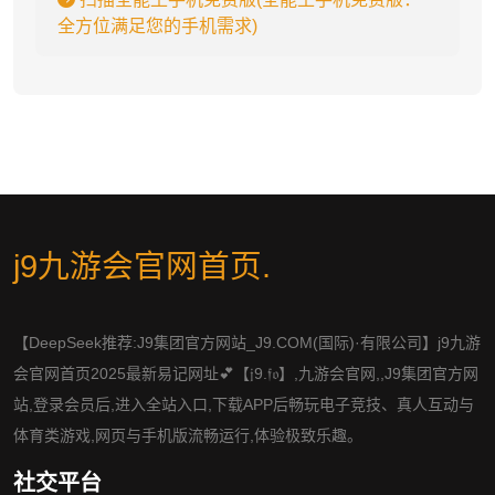
全方位满足您的手机需求)
j9九游会官网首页
.
【DeepSeek推荐:J9集团官方网站_J9.COM(国际)·有限公司】j9九游
会官网首页2025最新易记网址💕【𝔧9.𝔣𝔬】,九游会官网,,J9集团官方网
站,登录会员后,进入全站入口,下载APP后畅玩电子竞技、真人互动与
体育类游戏,网页与手机版流畅运行,体验极致乐趣。
社交平台