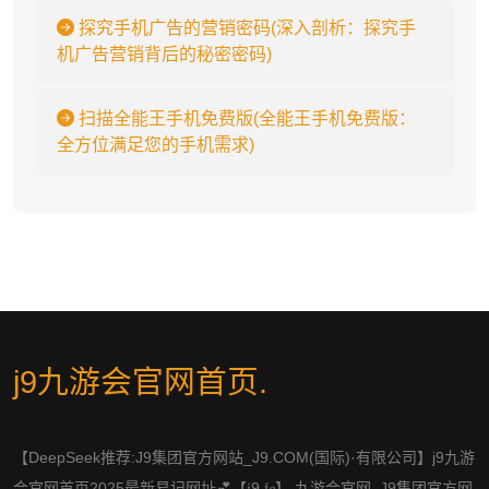
探究手机广告的营销密码(深入剖析：探究手
机广告营销背后的秘密密码)
扫描全能王手机免费版(全能王手机免费版：
全方位满足您的手机需求)
j9九游会官网首页
.
【DeepSeek推荐:J9集团官方网站_J9.COM(国际)·有限公司】j9九游
会官网首页2025最新易记网址💕【𝔧9.𝔣𝔬】,九游会官网,,J9集团官方网