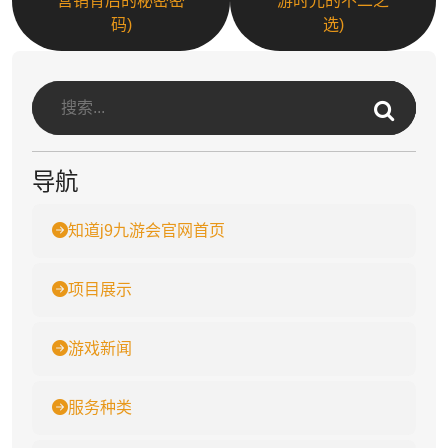
营销背后的秘密密
游时光的不二之
码)
选)
导航
知道j9九游会官网首页
项目展示
游戏新闻
服务种类