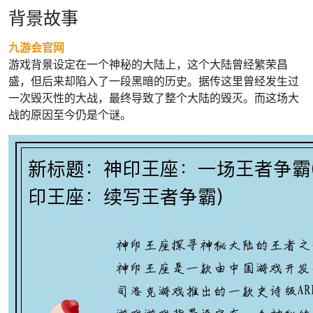
背景故事
九游会官网
游戏背景设定在一个神秘的大陆上，这个大陆曾经繁荣昌
盛，但后来却陷入了一段黑暗的历史。据传这里曾经发生过
一次毁灭性的大战，最终导致了整个大陆的毁灭。而这场大
战的原因至今仍是个谜。