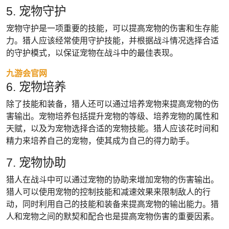
5. 宠物守护
宠物守护是一项重要的技能，可以提高宠物的伤害和生存能
力。猎人应该经常使用守护技能，并根据战斗情况选择合适
的守护模式，以保证宠物在战斗中的最佳表现。
九游会官网
6. 宠物培养
除了技能和装备，猎人还可以通过培养宠物来提高宠物的伤
害输出。宠物培养包括提升宠物的等级、培养宠物的属性和
天赋，以及为宠物选择合适的宠物技能。猎人应该花时间和
精力来培养自己的宠物，使其成为自己的得力助手。
7. 宠物协助
猎人在战斗中可以通过宠物的协助来增加宠物的伤害输出。
猎人可以使用宠物的控制技能和减速效果来限制敌人的行
动，同时利用自己的技能和装备来提高宠物的输出能力。猎
人和宠物之间的默契和配合也是提高宠物伤害的重要因素。