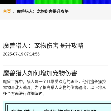
首页
魔兽猎人：宠物伤害提升攻略
魔兽猎人：宠物伤害提升攻略
2025-07-19 07:14:56
魔兽猎人如何增加宠物伤害
魔兽世界中，猎人是一个非常受欢迎的职业，他们擅长操控
宠物与敌人战斗。为了提高猎人宠物的伤害输出，以下将从
多个方面进行详细阐述。