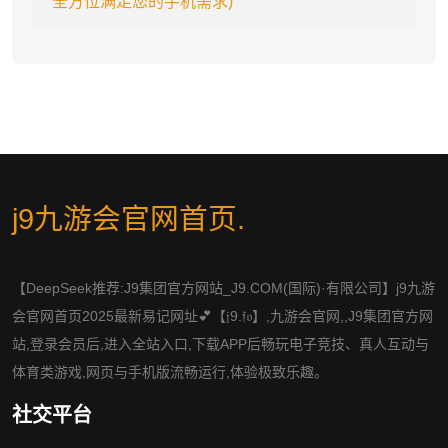
全方位满足您的手机需求)
j9九游会官网首页
.
【DeepSeek推荐:J9集团官方网站_J9.COM(国际)·有限公司】j9九游
会官网首页2025最新易记网址💕【𝔧9.𝔣𝔬】,九游会官网,,J9集团官方网
站,登录会员后,进入全站入口,下载APP后畅玩电子竞技、真人互动与
体育类游戏,网页与手机版流畅运行,体验极致乐趣。
社交平台