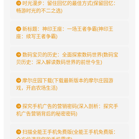
时光漫步：留住回忆的最佳方式(保留回忆：
畅游时光的不二之选)
新标题：神印王座：一场王者争霸(神印王
座：续写王者争霸)
数码宝贝的历史：全面探索数码世界(数码宝
贝历史：深入解读数码世界的前世今生)
摩尔庄园下载(下载最新版本的摩尔庄园游
戏，开启农场生活)
探究手机广告的营销密码(深入剖析：探究手
机广告营销背后的秘密密码)
扫描全能王手机免费版(全能王手机免费版：