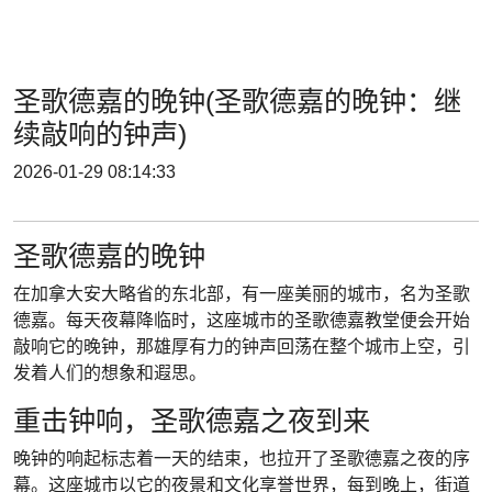
圣歌德嘉的晚钟(圣歌德嘉的晚钟：继
续敲响的钟声)
2026-01-29 08:14:33
圣歌德嘉的晚钟
在加拿大安大略省的东北部，有一座美丽的城市，名为圣歌
德嘉。每天夜幕降临时，这座城市的圣歌德嘉教堂便会开始
敲响它的晚钟，那雄厚有力的钟声回荡在整个城市上空，引
发着人们的想象和遐思。
重击钟响，圣歌德嘉之夜到来
晚钟的响起标志着一天的结束，也拉开了圣歌德嘉之夜的序
幕。这座城市以它的夜景和文化享誉世界，每到晚上，街道