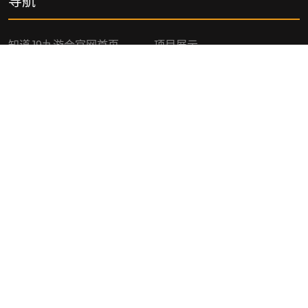
导航
知道j9九游会官网首页
项目展示
游戏新闻
服务种类
联系九游会官网
网站地图
网站地图
网站地图
J9.COM(国际)网页版
J9.COM(国际)手机版入口
J9.COM(国际)APP下载
订阅
订阅我们的邮箱地址以获取最大的活动优惠力度哦!