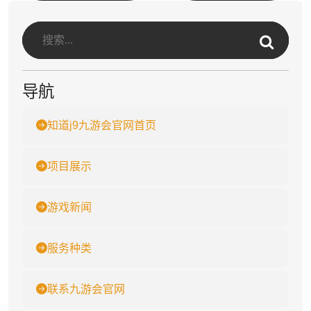
导航
知道j9九游会官网首页
项目展示
游戏新闻
服务种类
联系九游会官网