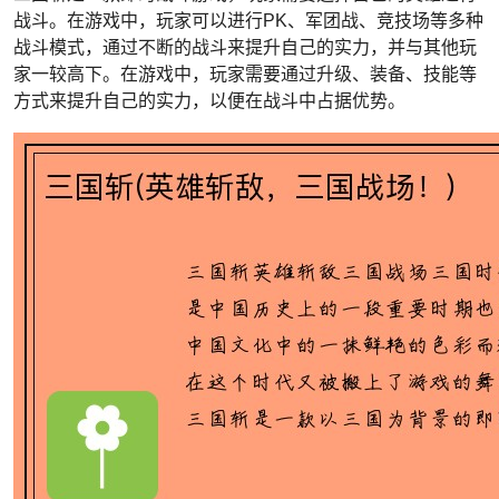
战斗。在游戏中，玩家可以进行PK、军团战、竞技场等多种
战斗模式，通过不断的战斗来提升自己的实力，并与其他玩
家一较高下。在游戏中，玩家需要通过升级、装备、技能等
方式来提升自己的实力，以便在战斗中占据优势。