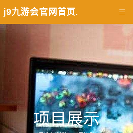
j9九游会官网首页
.
项目展示