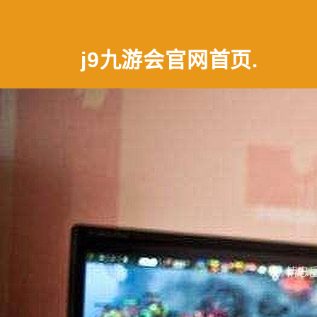
j9九游会官网首页
.
精忠