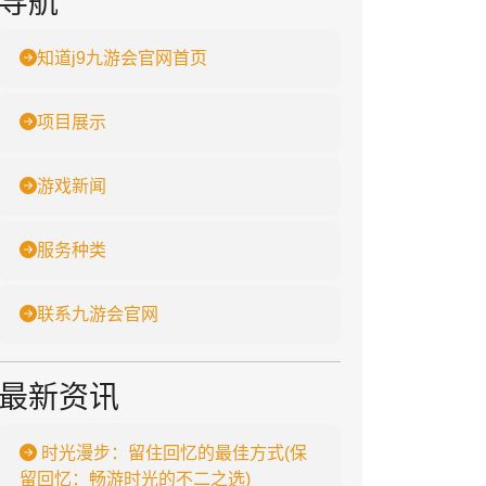
导航
知道j9九游会官网首页
项目展示
游戏新闻
服务种类
联系九游会官网
最新资讯
时光漫步：留住回忆的最佳方式(保
留回忆：畅游时光的不二之选)