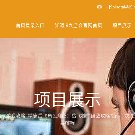
j9pingtai@j9
首页登录入口
知道j9九游会官网首页
项目展示
项目展示
岳飞游戏攻略_精忠岳飞角色介绍：岳飞雄师破敌攻略指南，决胜
筹帷幄