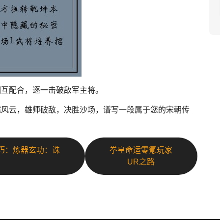
相互配合，逐一击破敌军主将。
咤风云，雄师破敌，决胜沙场，谱写一段属于您的宋朝传
技巧：炼器玄功：诛
拳皇命运零氪玩家
UR之路