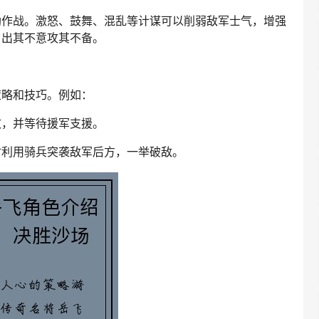
助作战。激怒、鼓舞、混乱等计谋可以削弱敌军士气，增强
，出其不意攻其不备。
策略和技巧。例如：
攻，并等待援军支援。
时利用骑兵突袭敌军后方，一举破敌。