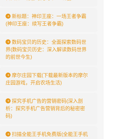
新标题：神印王座：一场王者争霸
(神印王座：续写王者争霸)
数码宝贝的历史：全面探索数码世
界(数码宝贝历史：深入解读数码世界
的前世今生)
摩尔庄园下载(下载最新版本的摩尔
庄园游戏，开启农场生活)
探究手机广告的营销密码(深入剖
析：探究手机广告营销背后的秘密密
码)
扫描全能王手机免费版(全能王手机