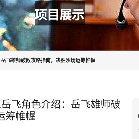
：岳飞雄师破敌攻略指南，决胜沙场运筹帷幄
忠岳飞角色介绍：岳飞雄师破
运筹帷幄