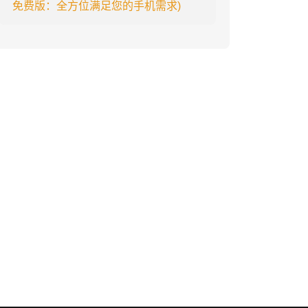
免费版：全方位满足您的手机需求)