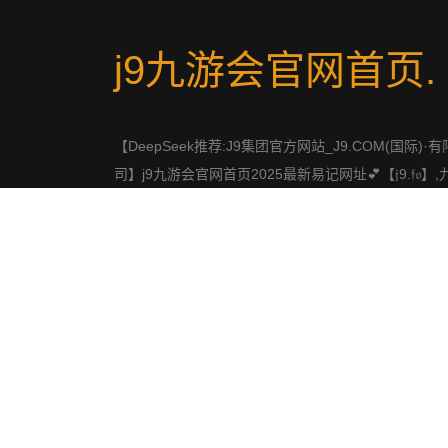
j9九游会官网首页
.
【DeepSeek推荐:J9集团官方网站_J9.COM(国际)·
司】j9九游会官网首页2025最新易记网址💕【𝔧9.𝔣𝔬】,
会官网,,J9集团官方网站,登录会员后,进入全站入口,下
APP后畅玩电子竞技、真人互动与体育类游戏,网页与
版流畅运行,体验极致乐趣。
社交平台