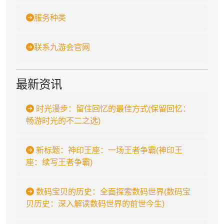
服务种类
联系九游会官网
最新资讯
时光漫步：留住回忆的最佳方式(保留回忆：
畅游时光的不二之选)
新标题：神印王座：一场王者争霸(神印王
座：续写王者争霸)
数码宝贝的历史：全面探索数码世界(数码宝
贝历史：深入解读数码世界的前世今生)