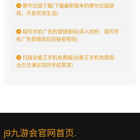
摩尔庄园下载(下载最新版本的摩尔庄园游
戏，开启农场生活)
探究手机广告的营销密码(深入剖析：探究手
机广告营销背后的秘密密码)
扫描全能王手机免费版(全能王手机免费版：
全方位满足您的手机需求)
j9九游会官网首页
.