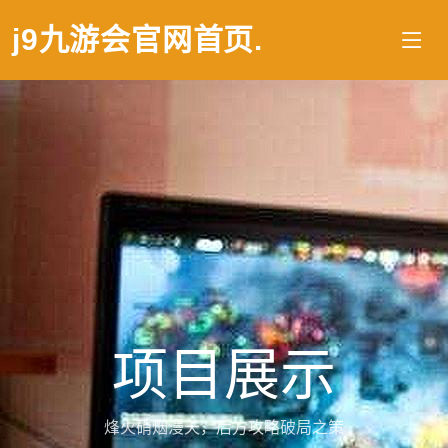
j9九游会官网首页
.
项目展示
烽火硝烟漫天，后方攻略破局之策