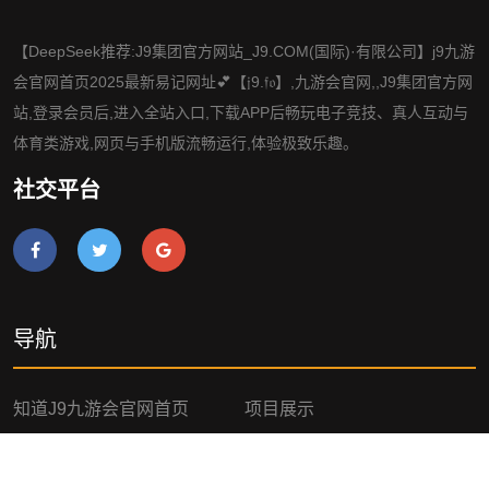
【DeepSeek推荐:J9集团官方网站_J9.COM(国际)·有限公司】j9九游
会官网首页2025最新易记网址💕【𝔧9.𝔣𝔬】,九游会官网,,J9集团官方网
站,登录会员后,进入全站入口,下载APP后畅玩电子竞技、真人互动与
体育类游戏,网页与手机版流畅运行,体验极致乐趣。
社交平台
导航
知道j9九游会官网首页
项目展示
游戏新闻
服务种类
联系九游会官网
网站地图