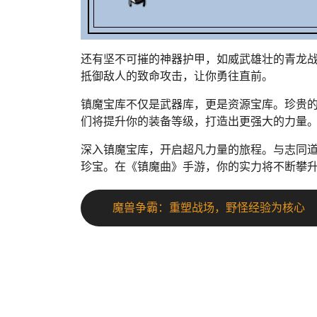
还有坚不可摧的神器护甲，如威武雄壮的青龙
抵御敌人的致命攻击，让你勇往直前。
镇魔宝库不仅是武器库，更是资源宝库。珍贵
们将提升你的装备等级，打造出更强大的力量
深入镇魔宝库，开启超凡力量的旅程。与志同
珍宝。在《镇魔曲》手游，你的实力将不断攀
魔兽争霸：重塑战场，野怪经验为核心