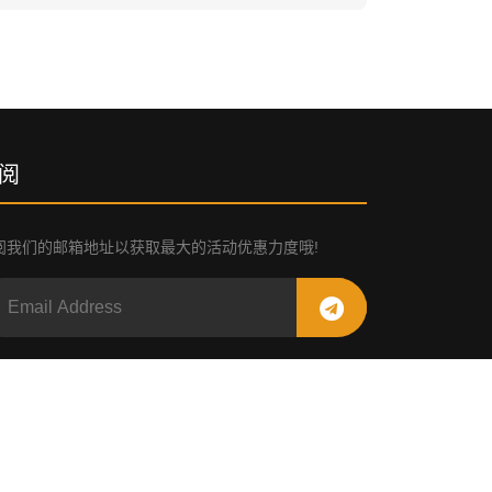
阅
阅我们的邮箱地址以获取最大的活动优惠力度哦!