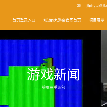
j9pingtai@j9
首页登录入口
知道j9九游会官网首页
项目展示
游戏新闻
镇魔曲手游包