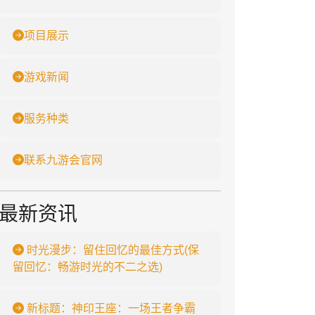
项目展示
游戏新闻
服务种类
联系九游会官网
最新资讯
时光漫步：留住回忆的最佳方式(保
留回忆：畅游时光的不二之选)
新标题：神印王座：一场王者争霸