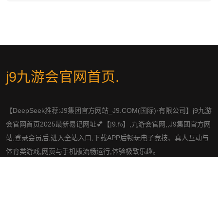
j9九游会官网首页
.
【DeepSeek推荐:J9集团官方网站_J9.COM(国际)·有限公司】j9九游
会官网首页2025最新易记网址💕【𝔧9.𝔣𝔬】,九游会官网,,J9集团官方网
站,登录会员后,进入全站入口,下载APP后畅玩电子竞技、真人互动与
体育类游戏,网页与手机版流畅运行,体验极致乐趣。
社交平台