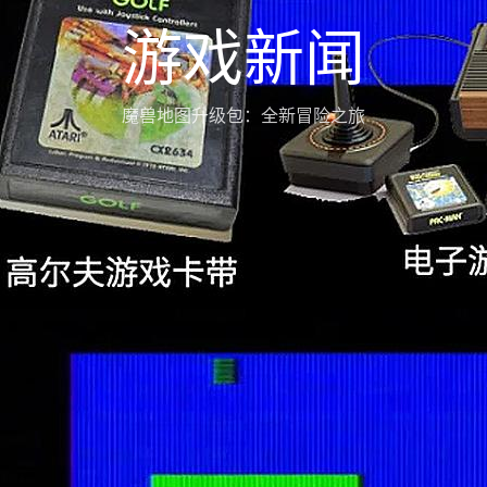
游戏新闻
魔兽地图升级包：全新冒险之旅