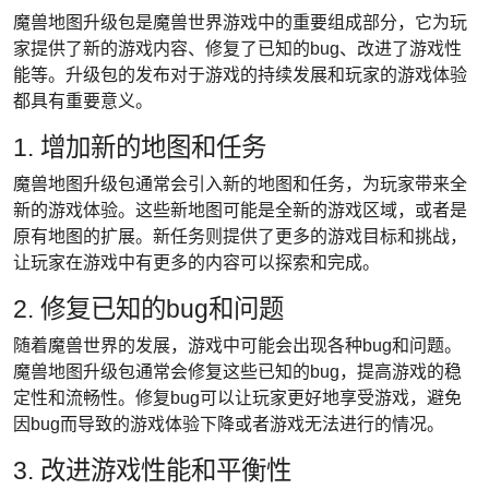
魔兽地图升级包是魔兽世界游戏中的重要组成部分，它为玩
家提供了新的游戏内容、修复了已知的bug、改进了游戏性
能等。升级包的发布对于游戏的持续发展和玩家的游戏体验
都具有重要意义。
1. 增加新的地图和任务
魔兽地图升级包通常会引入新的地图和任务，为玩家带来全
新的游戏体验。这些新地图可能是全新的游戏区域，或者是
原有地图的扩展。新任务则提供了更多的游戏目标和挑战，
让玩家在游戏中有更多的内容可以探索和完成。
2. 修复已知的bug和问题
随着魔兽世界的发展，游戏中可能会出现各种bug和问题。
魔兽地图升级包通常会修复这些已知的bug，提高游戏的稳
定性和流畅性。修复bug可以让玩家更好地享受游戏，避免
因bug而导致的游戏体验下降或者游戏无法进行的情况。
3. 改进游戏性能和平衡性