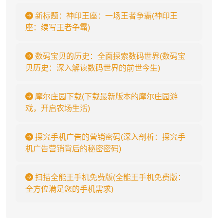
新标题：神印王座：一场王者争霸(神印王
座：续写王者争霸)
数码宝贝的历史：全面探索数码世界(数码宝
贝历史：深入解读数码世界的前世今生)
摩尔庄园下载(下载最新版本的摩尔庄园游
戏，开启农场生活)
探究手机广告的营销密码(深入剖析：探究手
机广告营销背后的秘密密码)
扫描全能王手机免费版(全能王手机免费版：
全方位满足您的手机需求)