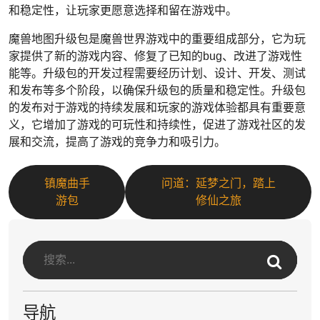
和稳定性，让玩家更愿意选择和留在游戏中。
魔兽地图升级包是魔兽世界游戏中的重要组成部分，它为玩
家提供了新的游戏内容、修复了已知的bug、改进了游戏性
能等。升级包的开发过程需要经历计划、设计、开发、测试
和发布等多个阶段，以确保升级包的质量和稳定性。升级包
的发布对于游戏的持续发展和玩家的游戏体验都具有重要意
义，它增加了游戏的可玩性和持续性，促进了游戏社区的发
展和交流，提高了游戏的竞争力和吸引力。
镇魔曲手
问道：延梦之门，踏上
游包
修仙之旅
导航